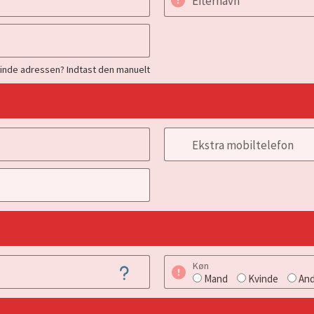
Efternavn
finde adressen? Indtast den manuelt
Ekstra mobiltelefon
Køn
Mand
Kvinde
And