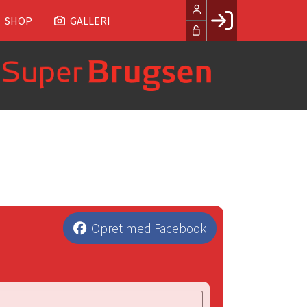
SHOP
GALLERI
Facebook login
Husk mig
Glemt password
Opret profil
LOG IND
Opret med Facebook